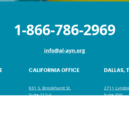
1-866-786-2969
info@al-ayn.org
E
CALIFORNIA OFFICE
DALLAS, 
631 S. Brookhurst St.
2711 Lyndon
Suite 212-A
Suite 300
Anaheim, CA 92804
Dallas, TX 7
M
Mon, Wed, Fri: 9 AM – 5 PM
Mon – Fri: 
Tues, Thurs, Sat – Sun: Closed
Wed: 9:30 A
Sat – Sun: C