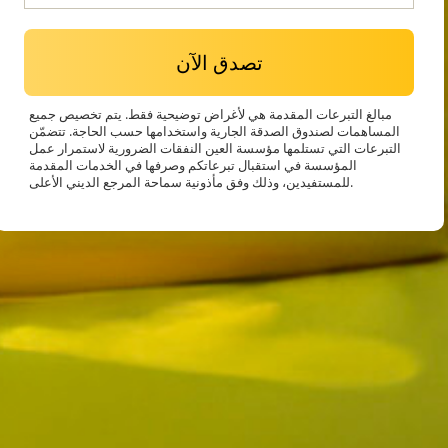
تصدق الآن
مبالغ التبرعات المقدمة هي لأغراض توضيحية فقط. يتم تخصيص جميع
المساهمات لصندوق الصدقة الجارية واستخدامها حسب الحاجة. تتضمّن
التبرعات التي تستلمها مؤسسة العين النفقات الضرورية لاستمرار عمل
المؤسسة في استقبال تبرعاتكم وصرفها في الخدمات المقدمة
للمستفيدين، وذلك وفق مأذونية سماحة المرجع الديني الأعلى.