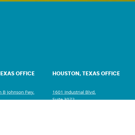
TEXAS OFFICE
HOUSTON, TEXAS OFFICE
 B Johnson Fwy.
1601 Industrial Blvd.
Suite 3072.
5234
Sugar Land, TX 77478
10 AM – 5 PM
Mon – Fri: 10 AM – 6 PM
M – 1:30 PM
Sat – Sun: Closed
losed