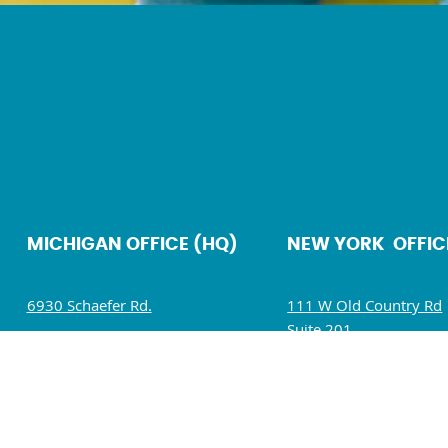
MICHIGAN OFFICE (HQ)
NEW YORK OFFIC
6930 Schaefer Rd.
111 W Old Country Rd
Suite 201
Dearborn, MI 48126
Hicksville, NY 11801
Mon – Fri: 9 AM – 5 PM
Mon – Fri: 9 AM – 5 P
Sat – Sun : Closed
Sat – Sun : Closed