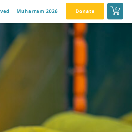
0
lved
Muharram 2026
Donate