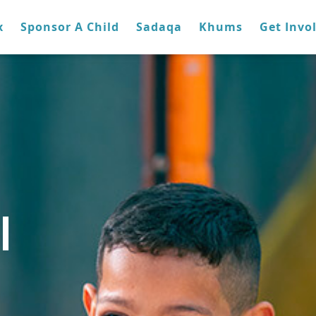
x
Sponsor A Child
Sadaqa
Khums
Get Invo
ا