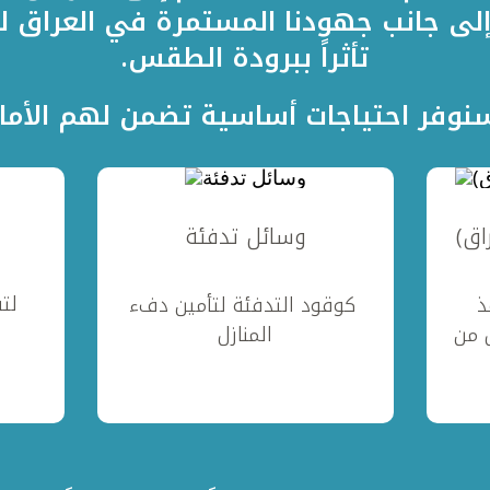
لى جانب جهودنا المستمرة في العراق لحم
تأثراً ببرودة الطقس.
وفر احتياجات أساسية تضمن لهم الأمان
اق)
وسائل تدفئة
لت
ذ
كوقود التدفئة لتأمين دفء
 من
المنازل