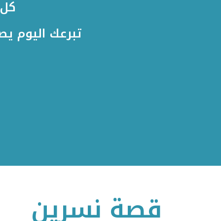
كل 
تبرعك اليوم يص
قصة نسرين