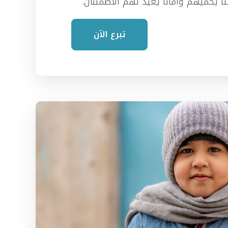
اً يحميهم وأماناً يعيد لهم الاطمئنان.
تبرع الآن