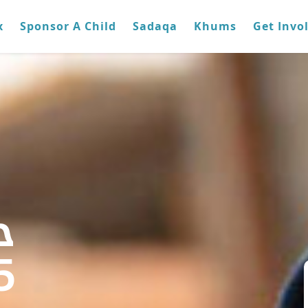
x
Sponsor A Child
Sadaqa
Khums
Get Invo
ح
5