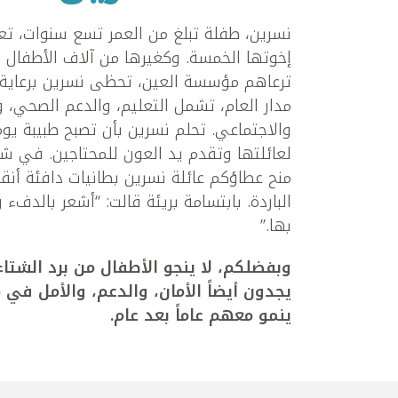
نسرين، طفلة تبلغ من العمر تسع سنوات، ت
إخوتها الخمسة. وكغيرها من آلاف الأطفال ا
ترعاهم مؤسسة العين، تحظى نسرين برعاية
مدار العام، تشمل التعليم، والدعم الصحي، 
والاجتماعي. تحلم نسرين بأن تصبح طبيبة يوماً
لعائلتها وتقدم يد العون للمحتاجين. في شت
منح عطاؤكم عائلة نسرين بطانيات دافئة أنق
الباردة. بابتسامة بريئة قالت: “أشعر بالدفء
بها.”
وبفضلكم، لا ينجو الأطفال من برد الشتا
يجدون أيضاً الأمان، والدعم، والأمل ف
ينمو معهم عاماً بعد عام.