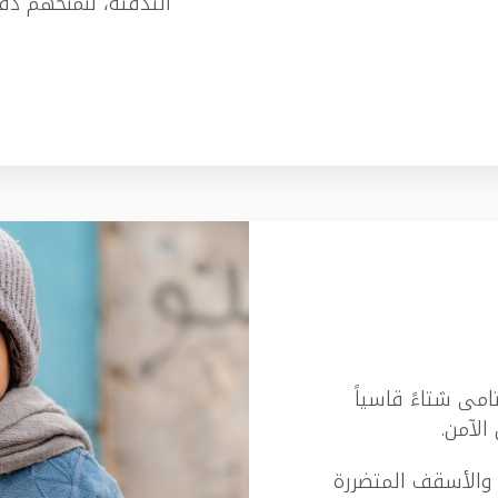
التدفئة، لنمنحهم دفئ
امى شتاءً قاسياً
الآمن.
 والأسقف المتضررة