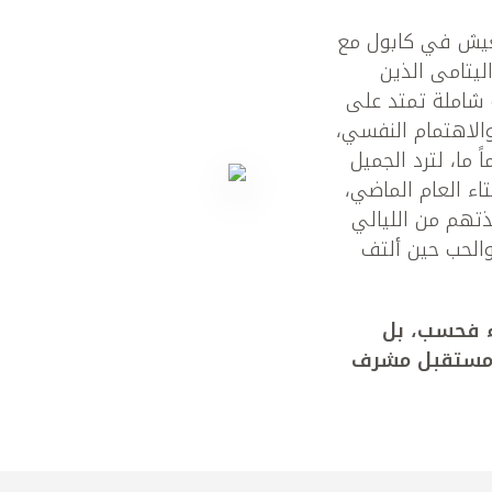
عيش في كابول مع
ليتامى الذين
 شاملة تمتد على
والاهتمام النفسي،
 ما، لترد الجميل
اء العام الماضي،
ذتهم من الليالي
 والحب حين ألتف
ء فحسب، بل
ي مستقبل مشرف