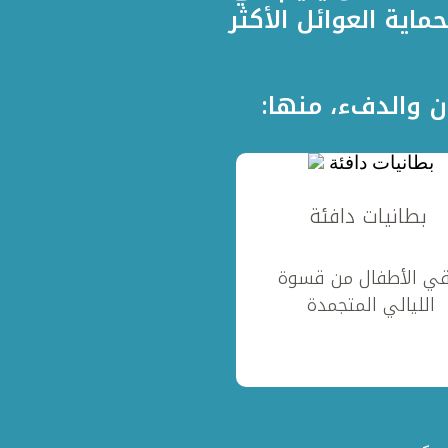
اية العوائل الأكثر
 والدفء، منها:
بطانيات دافئة
قي الأطفال من قسوة
الليالي المتجمدة