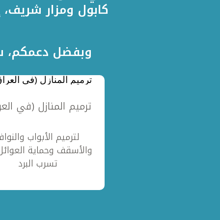
كابول ومزار شريف، إ
وبفضل دعمكم، سن
ترميم المنازل (في العر
لترميم الأبواب والنواف
والأسقف وحماية العوائل
تسرب البرد